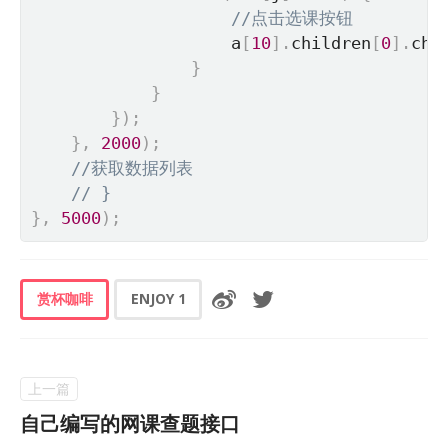
//点击选课按钮
                    a
[
10
]
.
children
[
0
]
.
chi
}
}
}
)
;
}
,
2000
)
;
//获取数据列表
// }
}
,
5000
)
;
赏杯咖啡
ENJOY
1
自己编写的网课查题接口