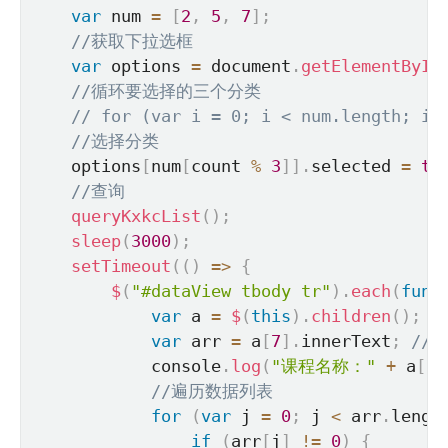
var
 num 
=
[
2
,
5
,
7
]
;
//获取下拉选框
var
 options 
=
 document
.
getElementById
//循环要选择的三个分类
// for (var i = 0; i < num.length; i+
//选择分类
    options
[
num
[
count 
%
3
]
]
.
selected 
=
tr
//查询
queryKxkcList
(
)
;
sleep
(
3000
)
;
setTimeout
(
(
)
=>
{
$
(
"#dataView tbody tr"
)
.
each
(
func
var
 a 
=
$
(
this
)
.
children
(
)
;
/
var
 arr 
=
 a
[
7
]
.
innerText
;
//
            console
.
log
(
"课程名称："
+
 a
[
1
]
//遍历数据列表
for
(
var
 j 
=
0
;
 j 
<
 arr
.
lengt
if
(
arr
[
j
]
!=
0
)
{