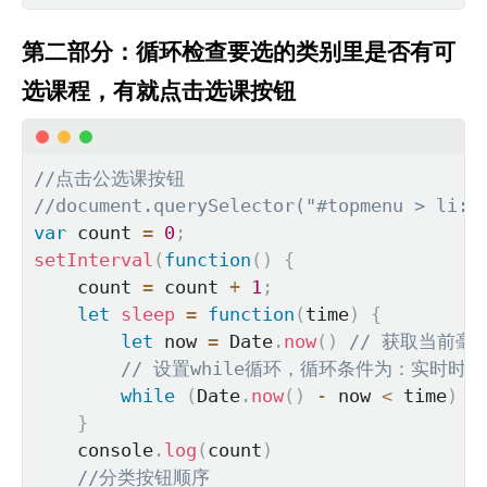
第二部分：循环检查要选的类别里是否有可
选课程，有就点击选课按钮
//点击公选课按钮
//document.querySelector("#topmenu > li:n
var
 count 
=
0
;
setInterval
(
function
(
)
{
    count 
=
 count 
+
1
;
let
sleep
=
function
(
time
)
{
let
 now 
=
 Date
.
now
(
)
// 获取当前毫
// 设置while循环，循环条件为：实时时
while
(
Date
.
now
(
)
-
 now 
<
 time
)
{
}
    console
.
log
(
count
)
//分类按钮顺序