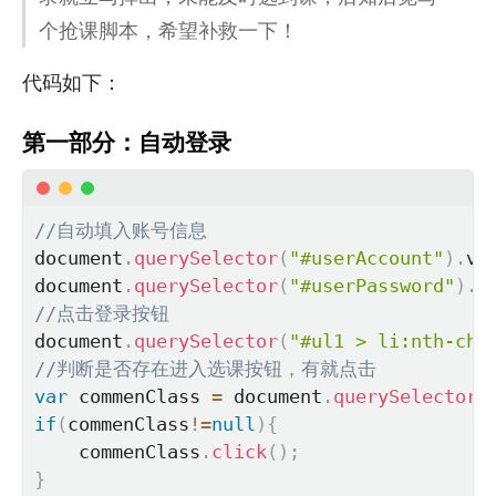
个抢课脚本，希望补救一下！
代码如下：
第一部分：自动登录
//自动填入账号信息
document
.
querySelector
(
"#userAccount"
)
.
va
document
.
querySelector
(
"#userPassword"
)
.
v
//点击登录按钮
document
.
querySelector
(
"#ul1 > li:nth-chi
//判断是否存在进入选课按钮，有就点击
var
 commenClass 
=
 document
.
querySelector
(
if
(
commenClass
!=
null
)
{
    commenClass
.
click
(
)
;
}