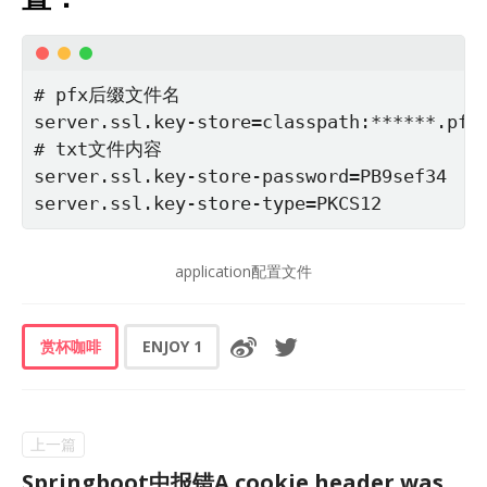
# pfx后缀文件名

server.ssl.key-store=classpath:******.pfx

# txt文件内容

server.ssl.key-store-password=PB9sef34

server.ssl.key-store-type=PKCS12
application配置文件
赏杯咖啡
ENJOY
1
Springboot中报错A cookie header was