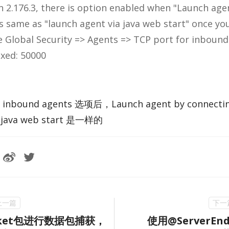
ion 2.176.3, there is op­tion en­abled when "Launch agen
is same as "launch agent via java web start" once yo
ure Global Se­cu­rity => Agents => TCP port for in­bou
ixed: 50000
n­bound agents 选项后，Launch agent by con­nect­ing
a java web start 是一样的
acket包进行数据包捕获，
使用@ServerEn