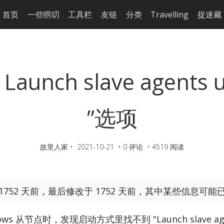
首页
一些唠叨
工具栏
友链
分类
Travelling
捉迷藏
nch slave agents us
”选项
故里人家
•
2021-10-21
•
0 评论
•
4519 阅读
752 天前，最后修改于 1752 天前，其中某些信息可能
dows 从节点时，发现启动方式里找不到 "Launch slave agents