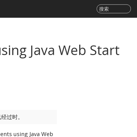
搜索
ing Java Web Start
已经过时。
 us­ing Java Web