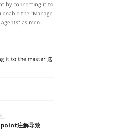
t by con­nect­ing it to
u en­able the "Man­age
nd agents" as men­
 it to the mas­ter 选
dpoint注解导致