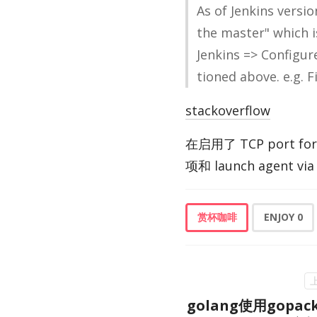
As of Jenk­ins ver­s
the mas­ter" which 
Jenk­ins => Con­fig­
tioned above. e.g. F
stackoverflow
在启用了 TCP port for i
项和 launch agent vi
赏杯咖啡
ENJOY
0
golang使用gop