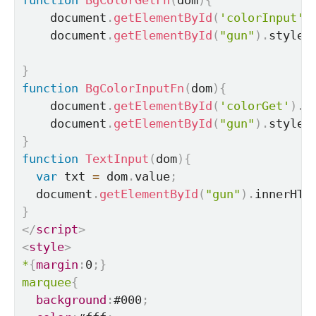
function
BgColorGetFn
(
dom
)
{
    document
.
getElementById
(
'colorInput'
)
    document
.
getElementById
(
"gun"
)
.
style
.
}
function
BgColorInputFn
(
dom
)
{
    document
.
getElementById
(
'colorGet'
)
.
v
    document
.
getElementById
(
"gun"
)
.
style
.
}
function
TextInput
(
dom
)
{
var
 txt 
=
 dom
.
value
;
  document
.
getElementById
(
"gun"
)
.
innerHTM
}
</
script
>
<
style
>
*
{
margin
:
0
;
}
marquee
{
background
:
#000
;