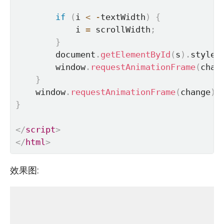
if
(
i 
<
-
textWidth
)
{
            i 
=
 scrollWidth
;
}
        document
.
getElementById
(
s
)
.
style
.
        window
.
requestAnimationFrame
(
chan
}
    window
.
requestAnimationFrame
(
change
)
;
}
</
script
>
</
html
>
效果图: