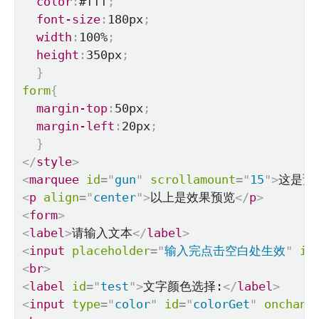
color
:
#fff
;
font-size
:
180px
;
width
:
100%
;
height
:
350px
;
}
form
{
margin-top
:
50px
;
margin-left
:
20px
;
}
</
style
>
<
marquee
id
=
"
gun
"
scrollamount
=
"
15
"
>
这是预
<
p
align
=
"
center
"
>
以上是效果预览
</
p
>
<
form
>
<
label
>
请输入文本
</
label
>
<
input
placeholder
=
"
输入完点击空白处生效
"
id
<
br
>
<
label
id
=
"
test
"
>
文字颜色选择:
</
label
>
<
input
type
=
"
color
"
id
=
"
colorGet
"
onchang