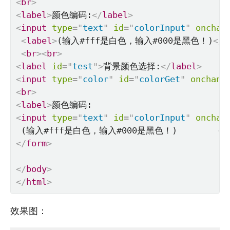
<
br
>
<
label
>
颜色编码:
</
label
>
<
input
type
=
"
text
"
id
=
"
colorInput
"
onchan
<
label
>
(输入#fff是白色，输入#000是黑色！)
</
l
<
br
>
<
br
>
<
label
id
=
"
test
"
>
背景颜色选择:
</
label
>
<
input
type
=
"
color
"
id
=
"
colorGet
"
onchang
<
br
>
<
label
>
<
input
type
=
"
text
"
id
=
"
colorInput
"
onchan
 (输入#fff是白色，输入#000是黑色！)        
</
</
form
>
</
body
>
</
html
>
效果图：