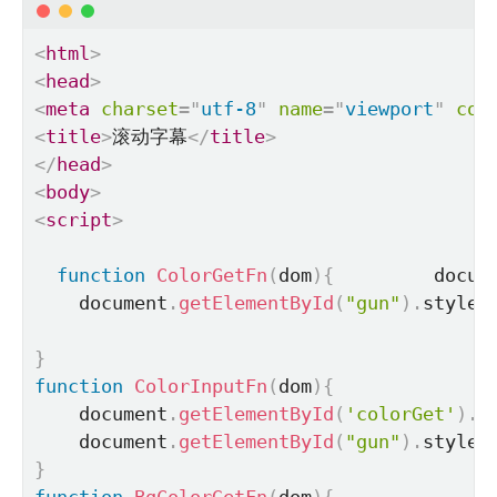
<
html
>
<
head
>
<
meta
charset
=
"
utf-8
"
name
=
"
viewport
"
con
<
title
>
滚动字幕
</
title
>
</
head
>
<
body
>
<
script
>
function
ColorGetFn
(
dom
)
{
         docum
    document
.
getElementById
(
"gun"
)
.
style
.
}
function
ColorInputFn
(
dom
)
{
    document
.
getElementById
(
'colorGet'
)
.
v
    document
.
getElementById
(
"gun"
)
.
style
.
}