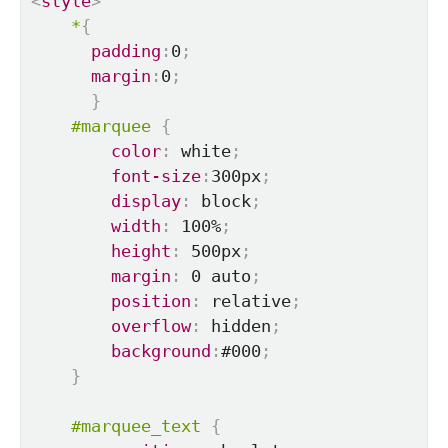
<
style
>
*
{
padding
:
0
;
margin
:
0
;
}
#marquee
{
color
:
 white
;
font-size
:
300px
;
display
:
 block
;
width
:
 100%
;
height
:
 500px
;
margin
:
 0 auto
;
position
:
 relative
;
overflow
:
 hidden
;
background
:
#000
;
}
#marquee_text
{