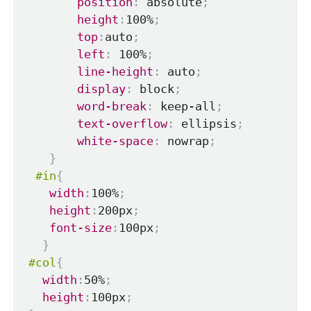
position
:
 absolute
;
height
:
100%
;
top
:
auto
;
left
:
 100%
;
line-height
:
 auto
;
display
:
 block
;
word-break
:
 keep-all
;
text-overflow
:
 ellipsis
;
white-space
:
 nowrap
;
}
#in
{
width
:
100%
;
height
:
200px
;
font-size
:
100px
;
}
#col
{
width
:
50%
;
height
:
100px
;