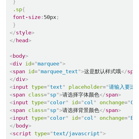
}
.sp
{
font-size
:
50px
;
}
</
style
>
</
head
>
<
body
>
<
div
id
=
"
marquee
"
>
<
span
id
=
"
marquee_text
"
>
这是默认样式哦
</
spa
</
div
>
<
input
type
=
"
text
"
placeholder
=
"
请输入要滚
<
span
class
=
"
sp
"
>
请选择字体颜色
</
span
>
<
input
type
=
"
color
"
id
=
"
col
"
onchange
=
"
Co
<
span
class
=
"
sp
"
>
请选择背景颜色
</
span
>
<
input
type
=
"
color
"
id
=
"
col
"
onchange
=
"
Bg
</
body
>
<
script
type
=
"
text/javascript
"
>