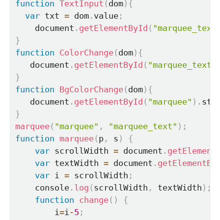
function
TextInput
(
dom
)
{
var
 txt 
=
 dom
.
value
;
    document
.
getElementById
(
"marquee_text
}
function
ColorChange
(
dom
)
{
   document
.
getElementById
(
"marquee_text"
}
function
BgColorChange
(
dom
)
{
   document
.
getElementById
(
"marquee"
)
.
sty
}
marquee
(
"marquee"
,
"marquee_text"
)
;
function
marquee
(
p
,
 s
)
{
var
 scrollWidth 
=
 document
.
getElement
var
 textWidth 
=
 document
.
getElementBy
var
 i 
=
 scrollWidth
;
    console
.
log
(
scrollWidth
,
 textWidth
)
;
function
change
(
)
{
        i
=
i
-
5
;