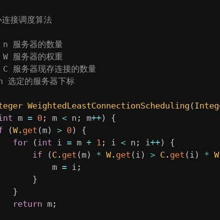
小连接调度算法

am n 服务器的数量

am W 服务器的权重

am C 服务器现存连接的数量

urn 选定的服务器下标

teger
WeightedLeastConnectionScheduling
(
Integ
int
 m 
=
0
;
 m 
<
 n
;
 m
++
)
{
f
(
W
.
get
(
m
)
>
0
)
{
for
(
int
 i 
=
 m 
+
1
;
 i 
<
 n
;
 i
++
)
{
if
(
C
.
get
(
m
)
*
W
.
get
(
i
)
>
C
.
get
(
i
)
*
W
           m 
=
 i
;
}
}
return
 m
;