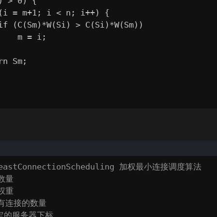
) > 0) 
{
(i = m+1; i < n; i++) 
{
if (C(Sm)*W(Si) > C(Si)*W(Sm))

    m = i;

n Sm;

dLeastConnectionScheduling 加权最小连接调度算法
的数量
的权重
现有连接的数量
选定的服务器下标