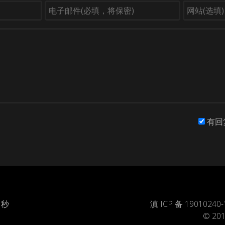
有回
 秒
滇 ICP 备 19010240-
© 201