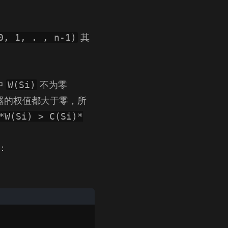
其
0, 1, . , n-1)
中
不为零
W(Si)
务器的权值都大于零，所
*W(Si) > C(Si)*
：