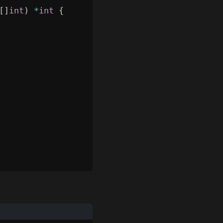
[
]
int
)
*
int
{