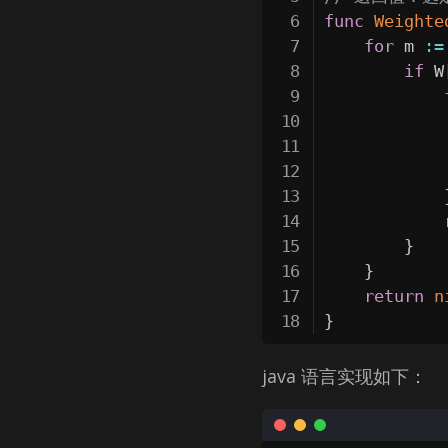
func
Weighte
for
 m 
:=
if
 W
            
}
}
return
n
}
java 语言实现如下：