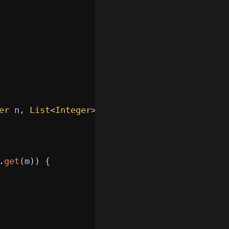
er
 n
,
List
<
Integer
>
W
,
List
<
Integer
>
C
)
{
.
get
(
m
)
)
{