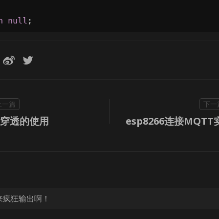
n
null
;
网穿透的使用
esp8266连接MQ
来疯狂输出啊！