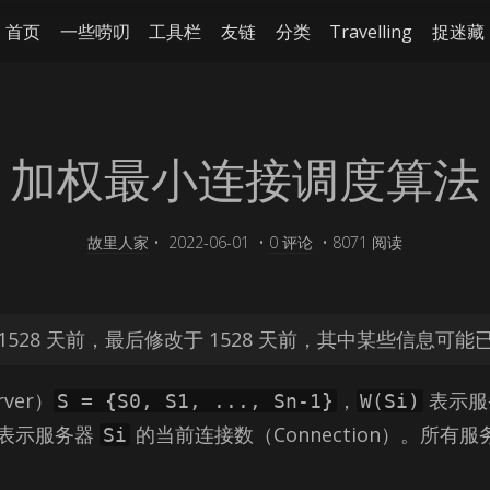
首页
一些唠叨
工具栏
友链
分类
Travelling
捉迷藏
加权最小连接调度算法
故里人家
•
2022-06-01
•
0 评论
•
8071 阅读
528 天前，最后修改于 1528 天前，其中某些信息可能
ver）
，
表示服
S = {S0, S1, ..., Sn-1}
W(Si)
表示服务器
的当前连接数（Con­nec­tion）。所
Si