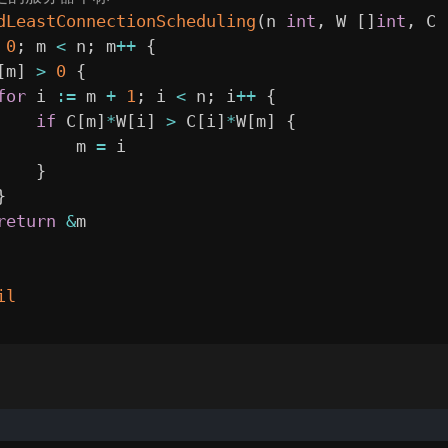
dLeastConnectionScheduling
(
n 
int
,
 W 
[
]
int
,
 C 
0
;
 m 
<
 n
;
 m
++
{
[
m
]
>
0
{
for
 i 
:=
 m 
+
1
;
 i 
<
 n
;
 i
++
{
if
 C
[
m
]
*
W
[
i
]
>
 C
[
i
]
*
W
[
m
]
{
        m 
=
 i

}
}
return
&
m

il