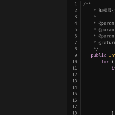
/**

    * 加权最
    *

    * @par
    * @par
    * @par
    * @ret
    */
public
In
for
(
i
            
}