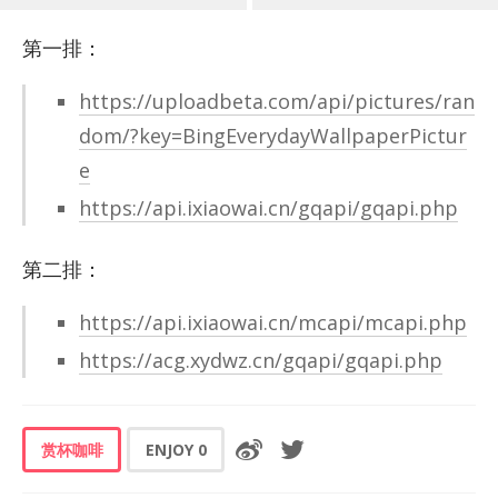
第一排：
https://uploadbeta.com/api/pictures/ran
dom/?key=BingEverydayWallpaperPictur
e
https://api.ixiaowai.cn/gqapi/gqapi.php
第二排：
https://api.ixiaowai.cn/mcapi/mcapi.php
https://acg.xydwz.cn/gqapi/gqapi.php
赏杯咖啡
ENJOY
0