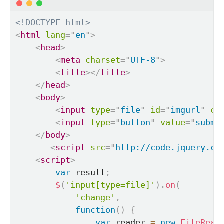
<!DOCTYPE html>
<
html
lang
=
"
en
"
>
<
head
>
<
meta
charset
=
"
UTF-8
"
>
<
title
>
</
title
>
</
head
>
<
body
>
<
input
type
=
"
file
"
id
=
"
imgurl
"
ca
<
input
type
=
"
button
"
value
=
"
submi
</
body
>
<
script
src
=
"
http://code.jquery.co
<
script
>
var
 result
;
$
(
'input[type=file]'
)
.
on
(
'change'
,
function
(
)
{
var
 reader 
=
new
FileRead