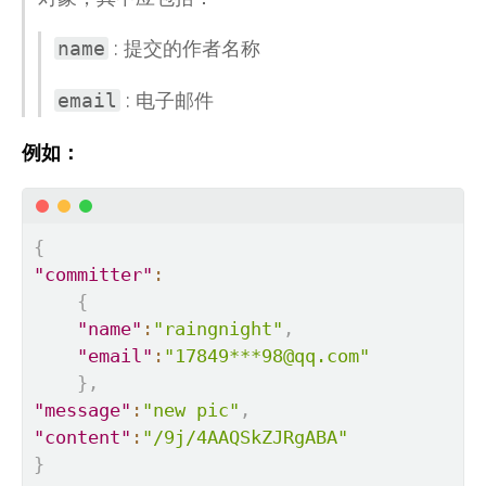
: 提交的作者名称
name
: 电子邮件
email
例如：
{
"committer"
:
{
"name"
:
"raingnight"
,
"email"
:
"17849***98@qq.com"
}
,
"message"
:
"new pic"
,
"content"
:
"/9j/4AAQSkZJRgABA"
}