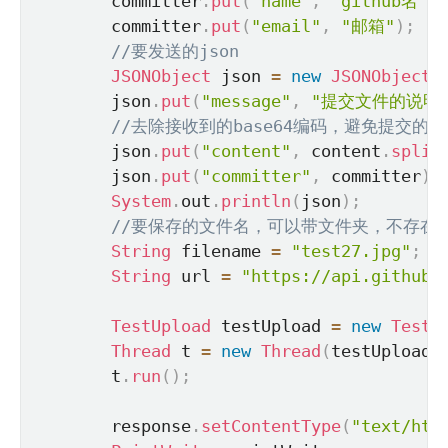
        committer
.
put
(
"name"
,
"github名"
)
;
        committer
.
put
(
"email"
,
"邮箱"
)
;
//要发送的json
JSONObject
 json 
=
new
JSONObject
(
        json
.
put
(
"message"
,
"提交文件的说明
//去除接收到的base64编码，避免提交的数
        json
.
put
(
"content"
,
 content
.
split
        json
.
put
(
"committer"
,
 committer
)
;
System
.
out
.
println
(
json
)
;
//要保存的文件名，可以带文件夹，不存在会自
String
 filename 
=
"test27.jpg"
;
String
 url 
=
"https://api.github.
TestUpload
 testUpload 
=
new
TestU
Thread
 t 
=
new
Thread
(
testUpload
)
        t
.
run
(
)
;
        response
.
setContentType
(
"text/htm