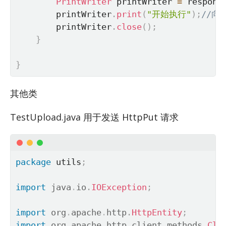
PrintWriter
 printWriter 
=
 respons
        printWriter
.
print
(
"开始执行"
)
;
//
        printWriter
.
close
(
)
;
}
}
其他类
Tes­tU­pload.java 用于发送 Http­Put 请求
package
 utils
;
import
java
.
io
.
IOException
;
import
org
.
apache
.
http
.
HttpEntity
;
import
org
.
apache
.
http
.
client
.
methods
.
Clo