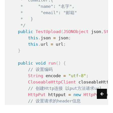
     *      "name": "名字",

     *       "email": "邮箱"

     *   }

     */
public
TestUpload
(
JSONObject
 json
,
Str
this
.
json 
=
 json
;
this
.
url 
=
 url
;
}
public
void
run
(
)
{
// 设置编码
String
 encode 
=
"utf-8"
;
CloseableHttpClient
 closeableHttp
// 创建Http连接 以put方法请求url
HttpPut
 httpput 
=
new
HttpPut
(
url
// 设置请求的header信息
/** header中通用属性 */