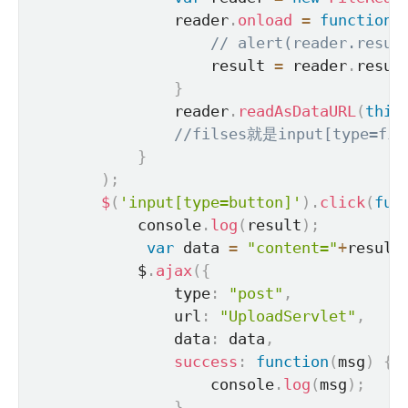
                reader
.
onload
=
function
(
// alert(reader.res
                    result 
=
 reader
.
resul
}
                reader
.
readAsDataURL
(
this
//filses就是input[typ
}
)
;
$
(
'input[type=button]'
)
.
click
(
fun
            console
.
log
(
result
)
;
var
 data 
=
"content="
+
result
            $
.
ajax
(
{
                type
:
"post"
,
                url
:
"UploadServlet"
,
                data
:
 data
,
success
:
function
(
msg
)
{
                    console
.
log
(
msg
)
;
}