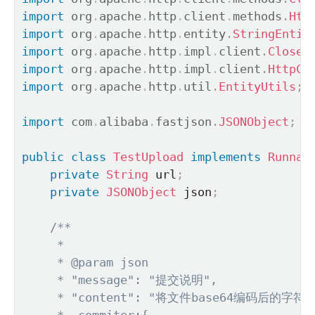
import
org
.
apache
.
http
.
client
.
methods
.
Htt
import
org
.
apache
.
http
.
entity
.
StringEntit
import
org
.
apache
.
http
.
impl
.
client
.
Closea
import
org
.
apache
.
http
.
impl
.
client
.
HttpCl
import
org
.
apache
.
http
.
util
.
EntityUtils
;
import
com
.
alibaba
.
fastjson
.
JSONObject
;
public
class
TestUpload
implements
Runnab
private
String
 url
;
private
JSONObject
 json
;
/**

     *

     * @param json

     * "message": "提交说明",

     * "content": "将文件base64编码后的字符串"
     *  commiter:{
