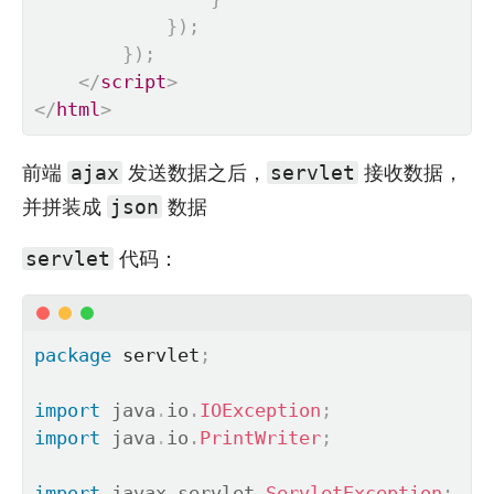
}
)
;
}
)
;
</
script
>
</
html
>
前端
发送数据之后，
接收数据，
ajax
servlet
并拼装成
数据
json
代码：
servlet
package
 servlet
;
import
java
.
io
.
IOException
;
import
java
.
io
.
PrintWriter
;
import
javax
.
servlet
.
ServletException
;