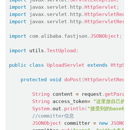
import
javax
.
servlet
.
http
.
HttpServlet
;
import
javax
.
servlet
.
http
.
HttpServletRequ
import
javax
.
servlet
.
http
.
HttpServletResp
import
com
.
alibaba
.
fastjson
.
JSONObject
;
import
 utils
.
TestUpload
;
public
class
UploadServlet
extends
HttpSe
protected
void
doPost
(
HttpServletRequ
String
 content 
=
 request
.
getParam
String
 access_token
=
"这里放自己的to
System
.
out
.
println
(
"接受到的base64:
//committer信息
JSONObject
 committer 
=
new
JSONOb